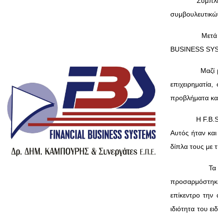
Συμπληρώνοντα
συμβουλευτικών
Μετά τη μακρ
BUSINESS SYS
Μαζί με νέους
επιχειρηματία
προβλήματα και
Η F.B.S. ήταν 
Αυτός ήταν και 
δίπλα τους με τ
Τα τελευταία
προσαρμόστηκε
επίκεντρο την
ιδιότητα του ει