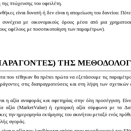
 της πτώχευσης του οφειλέτη.
θήκες είναι δυνατή ή δεν είναι η απομείωση του δανείου; Πότε 
συνέχεια με οικονομικούς όρους μέσα από μια χρηματοο
υς οφέλους με ποσοτικοποίηση των παραμέτρων).
ΠΑΡΑΓΟΝΤΕΣ) ΤΗΣ ΜΕΘΟΔΟΛΟΓ
α που τέθηκαν θα πρέπει πρώτα να εξετάσουμε τις παραμέτρο
 παράγοντες στις διαπραγματεύσεις και στη λήψη των σχετικ
αι η αξία αναφοράς και αφετηρίας στην όλη προσέγγιση. Είνα
ία αξία (
Market
Value
) ή εμπορική αξία σύμφωνα με τα Διε
κες την ημερομηνία εκτίμησης του ακινήτου μεταξύ ενός πρό
αλής αγοράς.
:
είναι η αξία που λαμβάνεται υπόψη στον προσδιορισμό του Ε