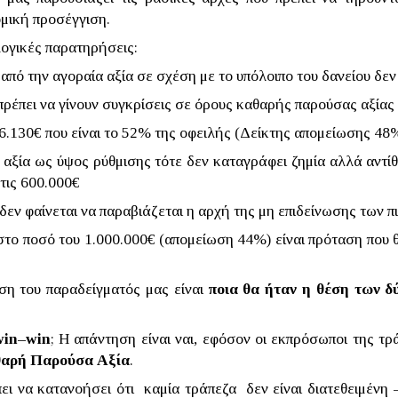
μική προσέγγιση.
λογικές παρατηρήσεις:
από την αγοραία αξία σε σχέση με το υπόλοιπο του δανείου δεν
πρέπει να γίνουν συγκρίσεις σε όρους καθαρής παρούσας αξίας
.130€ που είναι το 52% της οφειλής (Δείκτης απομείωσης 48
αξία ως ύψος ρύθμισης τότε δεν καταγράφει ζημία αλλά αντί
στις 600.000€
εν φαίνεται να παραβιάζεται η αρχή της μη επιδείνωσης των π
το ποσό του 1.000.000€ (απομείωση 44%) είναι πρόταση που θα
ση του παραδείγματός μας είναι
ποια θα ήταν η θέση των δ
win
–
win
; Η απάντηση είναι ναι, εφόσον οι εκπρόσωποι της τ
αρή Παρούσα Αξία
.
ει να κατανοήσει ότι καμία τράπεζα δεν είναι διατεθειμένη 