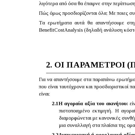
λιγότερα από όσα θα έπαιρνε στην περίπτωση
Πώς όμως προσδιορίζονται όλα; Με ποιες συν
Τα ερωτήματα αυτά θα απαντήσουμε στη 
Benefit
Cost
Analysis
(δηλαδή ανάλυση κόστο
2.
ΟΙ ΠΑΡΑΜΕΤΡΟΙ (
Για να απαντήσουμε στα παραπάνω ερωτήματ
που είναι ταυτόχρονα και προσδιοριστικοί
είναι:
2.1
Η αγοραία αξία του ακινήτου:
είν
πιστοποιημένο εκτιμητή. Η αγορα
διαμορφώνεται με κανονικές συνθή
μια συναλλαγή στα πλαίσια της ομ
2.2
Αντικειμενική ή φορολογική αξία